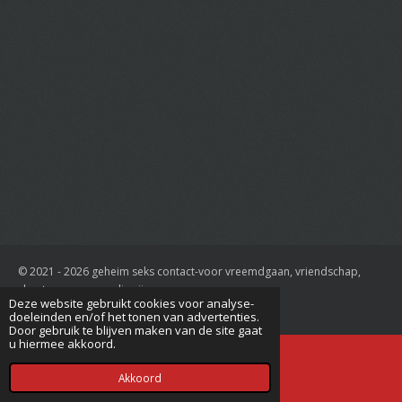
© 2021 - 2026 geheim seks contact-voor vreemdgaan, vriendschap,
cheaten en overspelig zijn
Deze website gebruikt cookies voor analyse-
Powered by
JouwWeb
doeleinden en/of het tonen van advertenties.
Door gebruik te blijven maken van de site gaat
u hiermee akkoord.
Akkoord
E-mailadres